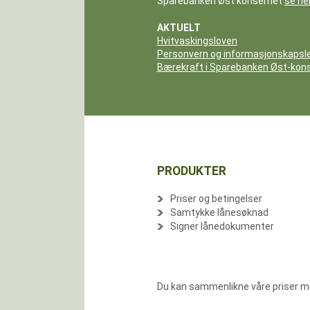
Sparebanken Øst konsernet
se he
AKTUELT
Hvitvaskingsloven
Personvern og informasjonskapsl
Bærekraft i Sparebanken Øst-kon
PRODUKTER
Priser og betingelser
Samtykke lånesøknad
Signer lånedokumenter
Du kan sammenlikne våre priser me